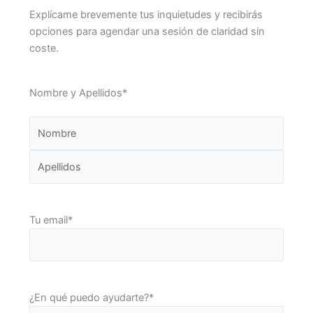
N
A
Explícame brevemente tus inquietudes y recibirás
o
p
opciones para agendar una sesión de claridad sin
m
e
coste.
b
l
r
l
Nombre y Apellidos
*
e
i
d
o
s
Tu email
*
¿En qué puedo ayudarte?
*