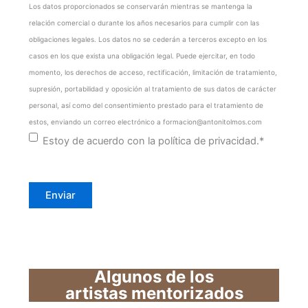
t
Los datos proporcionados se conservarán mientras se mantenga la
i
relación comercial o durante los años necesarios para cumplir con las
m
obligaciones legales. Los datos no se cederán a terceros excepto en los
i
casos en los que exista una obligación legal. Puede ejercitar, en todo
e
momento, los derechos de acceso, rectificación, limitación de tratamiento,
n
supresión, portabilidad y oposición al tratamiento de sus datos de carácter
t
personal, así como del consentimiento prestado para el tratamiento de
o
estos, enviando un correo electrónico a formacion@antonitolmos.com
*
Estoy de acuerdo con la política de privacidad.
*
Algunos de los
artistas mentorizados