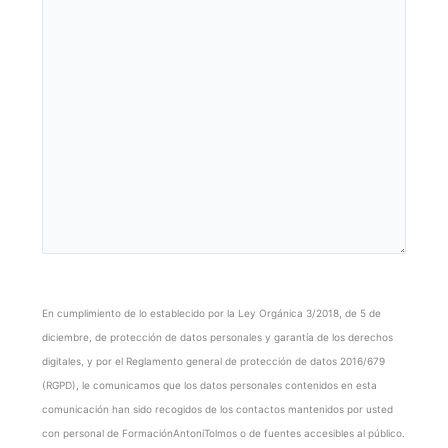
C
En cumplimiento de lo establecido por la Ley Orgánica 3/2018, de 5 de
o
diciembre, de protección de datos personales y garantía de los derechos
n
digitales, y por el Reglamento general de protección de datos 2016/679
s
(RGPD), le comunicamos que los datos personales contenidos en esta
e
comunicación han sido recogidos de los contactos mantenidos por usted
n
con personal de FormaciónAntoniTolmos o de fuentes accesibles al público.