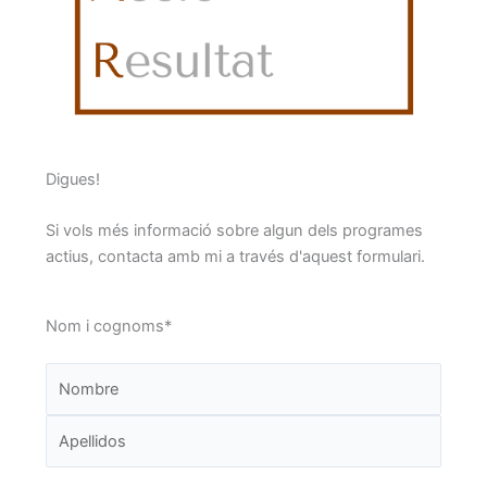
Digues!
N
C
Si vols més informació sobre algun dels programes
o
o
actius, contacta amb mi a través d'aquest formulari.
m
g
n
Nom i cognoms
*
o
m
s