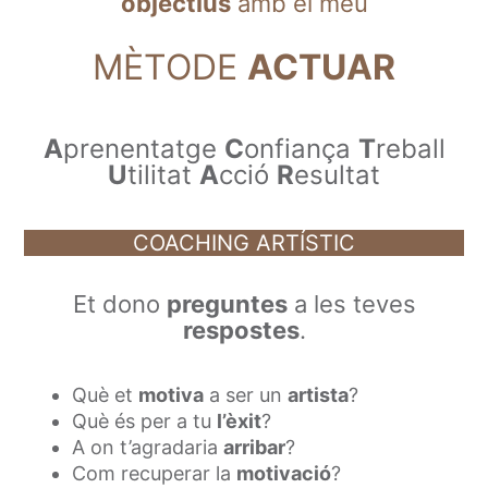
objectius
amb el meu
MÈTODE
ACTUAR
A
prenentatge
C
onfiança
T
reball
U
tilitat
A
cció
R
esultat
COACHING ARTÍSTIC
Et dono
preguntes
a les teves
respostes
.
Què et
motiva
a ser un
artista
?
Què és per a tu
l’èxit
?
A on t’agradaria
arribar
?
Com recuperar la
motivació
?