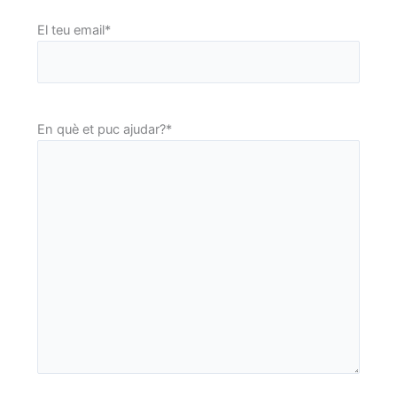
El teu email
*
En què et puc ajudar?
*