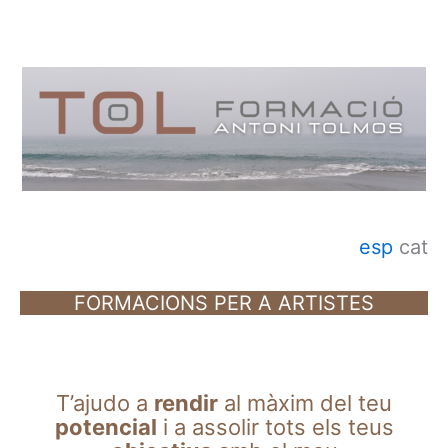
Ir
al
contenido
esp
cat
FORMACIONS PER A ARTISTES
T’ajudo a
rendir
al màxim del teu
potencial
i a assolir tots els teus