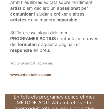
Amb tres llibres editats sobre rendiment
artístic
em declaro un
apassionat
per
comunicar
i ajudar a créixer a altres
artistes
d’una manera
imparable
.
Si t’interessa algun dels meus
PROGRAMES ACTIUS
contacta’m a través
del
formulari
d’aquesta pàgina i et
respondré
en breu.
Tot (o quasi tot) sobre mi:
www.antonitolmos.com
En tots els programes aplico el meu
MÈTODE ACTUAR amb el que he
aconseguit tots els meus objectius