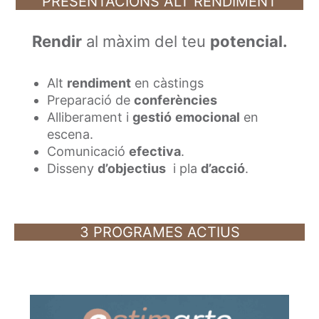
PRESENTACIONS ALT RENDIMENT
Rendir
al màxim del teu
potencial.
Alt
rendiment
en càstings
Preparació de
conferències
Alliberament i
gestió
emocional
en
escena.
Comunicació
efectiva
.
Disseny
d’objectius
i pla
d’acció
.
3 PROGRAMES ACTIUS