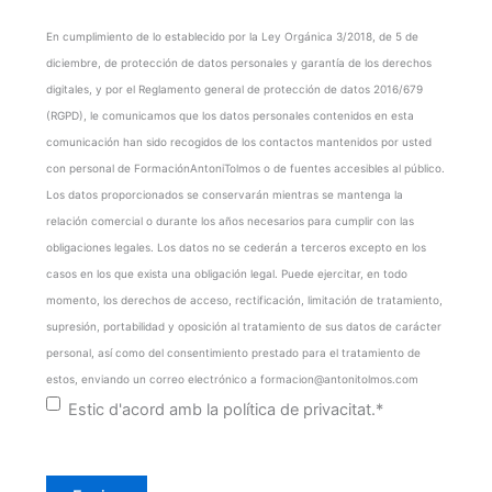
C
En cumplimiento de lo establecido por la Ley Orgánica 3/2018, de 5 de
o
diciembre, de protección de datos personales y garantía de los derechos
n
digitales, y por el Reglamento general de protección de datos 2016/679
s
(RGPD), le comunicamos que los datos personales contenidos en esta
e
comunicación han sido recogidos de los contactos mantenidos por usted
n
con personal de FormaciónAntoniTolmos o de fuentes accesibles al público.
t
Los datos proporcionados se conservarán mientras se mantenga la
i
relación comercial o durante los años necesarios para cumplir con las
m
obligaciones legales. Los datos no se cederán a terceros excepto en los
i
casos en los que exista una obligación legal. Puede ejercitar, en todo
e
momento, los derechos de acceso, rectificación, limitación de tratamiento,
n
supresión, portabilidad y oposición al tratamiento de sus datos de carácter
t
personal, así como del consentimiento prestado para el tratamiento de
o
estos, enviando un correo electrónico a formacion@antonitolmos.com
*
Estic d'acord amb la política de privacitat.
*